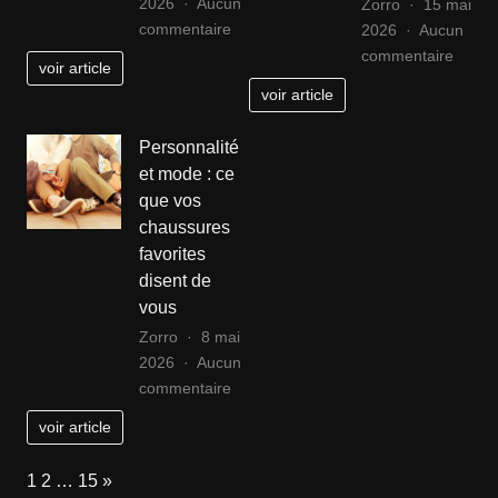
2026
Aucun
Zorro
15 mai
sur
commentaire
2026
Aucun
Décrypter
sur
commentaire
voir article
les
Guide
voir article
secrets
d’utili
de
de
Personnalité
la
la
et mode : ce
coiffure
bralet
que vos
de
en
chaussures
Leonardo
soutie
favorites
DiCaprio
gorge
disent de
sur
:
vous
le
consei
plateau
styles
Zorro
8 mai
de
et
2026
Aucun
Titanic
sur
astuc
commentaire
Personnalité
voir article
et
mode
Page:
Next
1
2
…
15
»
: