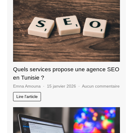
une
formation
stratégie
de
communication
?
Quels services propose une agence SEO
en Tunisie ?
sur
Emna Amouna
15 janvier 2026
Aucun commentaire
Quels
Lire l'article
service
propos
une
agenc
SEO