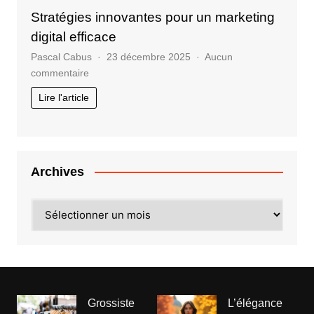
Stratégies innovantes pour un marketing
digital efficace
Pascal Cabus
23 décembre 2025
Aucun
sur
commentaire
Stratégies
Lire l'article
innovantes
pour
un
marketing
digital
Archives
efficace
Archives
Grossiste
L’élégance