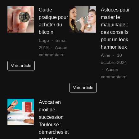
guide
des
Guide
Astuces pour
complet
conso
pratique pour
marier le
pour
sur
acheter du
maquillage :
partir
la
bitcoin
des conseils
l’esprit
marqu
pour un look
serein
Eago
5 mai
pacsun
harmonieux
2019
Aucun
enquê
sur
commentaire
Aline
10
et
Guide
octobre 2024
avis
Voir article
pratique
Aucun
détaill
pour
sur
commentaire
acheter
Astuc
Voir article
du
pour
bitcoin
marier
Avocat en
le
droit de
maqui
succession
:
Toulouse :
des
démarches et
consei