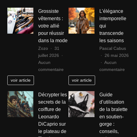
Grossiste
L’élégance
vêtements :
intemporelle
votre allié
qui
pour réussir
transcende
dans la mode
les saisons
Zozo
31
Pascal Cabus
juillet 2026
26 mai 2026
Aucun
Aucun
sur
sur
commentaire
commentaire
Grossiste
L’élég
voir article
voir article
vêtements
intemp
:
qui
Décrypter les
Guide
votre
trans
secrets de la
d’utilisation
allié
les
coiffure de
de la bralette
pour
saiso
Leonardo
en soutien-
réussir
DiCaprio sur
gorge :
dans
le plateau de
conseils,
la