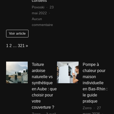
conseils
pour
Povoski
23
un
mai 2022
look
Aucun
harmo
sur
commentaire
Avocat
Voir article
en
droit
Page:
Next
1
2
…
321
»
de
succession
Toulouse
Toiture
Pompe à
:
ardoise
chaleur pour
démarches
naturelle vs
maison
et
synthétique
individuelle
conseils
en Aube : que
en Bas-Rhin :
choisir pour
le guide
votre
pratique
couverture ?
Zorro
27
mars 2026