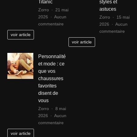
Titanic
styles et
mode
astuces
Zorro
21 mai
2026
Aucun
Zorro
15 mai
sur
commentaire
2026
Aucun
Décrypter
sur
commentaire
voir article
les
Guide
voir article
secrets
d’utili
de
de
Personnalité
la
la
et mode : ce
coiffure
bralet
que vos
de
en
chaussures
Leonardo
soutie
favorites
DiCaprio
gorge
disent de
sur
:
vous
le
consei
plateau
styles
Zorro
8 mai
de
et
2026
Aucun
Titanic
sur
astuc
commentaire
Personnalité
voir article
et