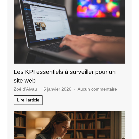
agenc
SEO
en
Tunisie
?
Les KPI essentiels à surveiller pour un
site web
sur
Zoé d'Alvau
5 janvier 2026
Aucun commentaire
Les
Lire l'article
KPI
essentiels
à
surveiller
pour
un