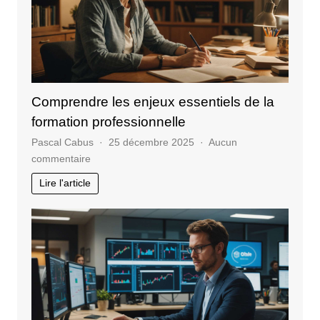
site
web
Comprendre les enjeux essentiels de la
formation professionnelle
Pascal Cabus
25 décembre 2025
Aucun
sur
commentaire
Comprendre
Lire l'article
les
enjeux
essentiels
de
la
formation
professionnelle