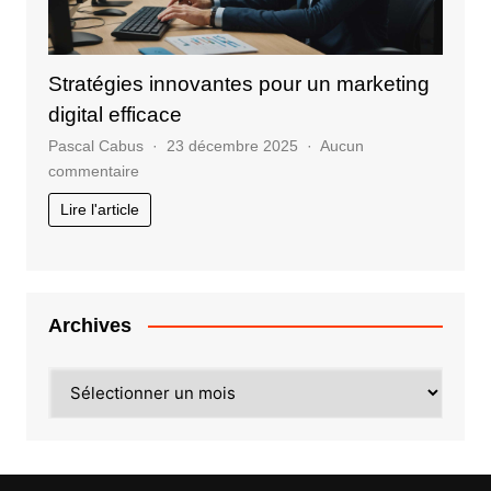
Stratégies innovantes pour un marketing
digital efficace
Pascal Cabus
23 décembre 2025
Aucun
sur
commentaire
Stratégies
Lire l'article
innovantes
pour
un
marketing
digital
Archives
efficace
Archives