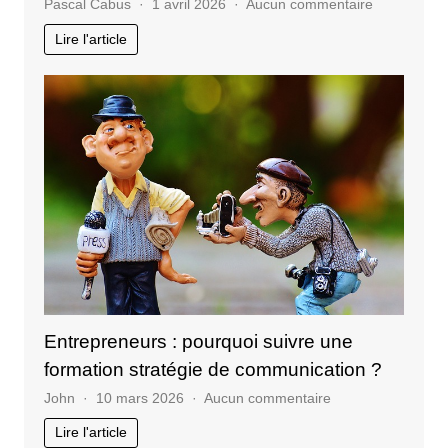
sur
Pascal Cabus
1 avril 2026
Aucun commentaire
Stratégies
Lire l'article
digitales
vs
traditionnel
en
marketing
moderne
Entrepreneurs : pourquoi suivre une
formation stratégie de communication ?
sur
John
10 mars 2026
Aucun commentaire
Entrepreneurs
Lire l'article
: