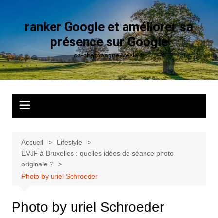
Aller
au
ranker Google et améliorer sa
contenu
présence sur Google
cc-champagne-vesle.fr
Accueil
Lifestyle
EVJF à Bruxelles : quelles idées de séance photo
originale ?
Photo by uriel Schroeder
Photo by uriel Schroeder