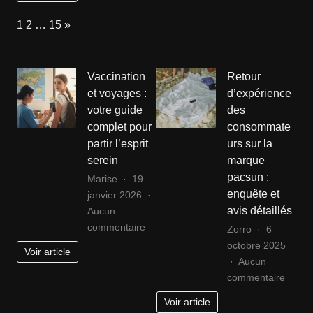
mode
Page:
Next
1
2
…
15
»
:
ce
que
Vaccination
Retour
vos
et voyages :
d’expérience
chaussures
votre guide
des
favorites
complet pour
consommate
disent
de
partir l’esprit
urs sur la
vous
serein
marque
pacsun :
Marise
19
enquête et
janvier 2026
avis détaillés
Aucun
sur
commentaire
Zorro
6
Vaccination
octobre 2025
Voir article
et
Aucun
voyages
sur
commentaire
:
Retou
Voir article
votre
d’expé