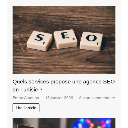
pourquoi
suivre
une
formation
stratégie
de
communication
?
Quels services propose une agence SEO
en Tunisie ?
sur
Emna Amouna
15 janvier 2026
Aucun commentaire
Quels
Lire l'article
service
propos
une