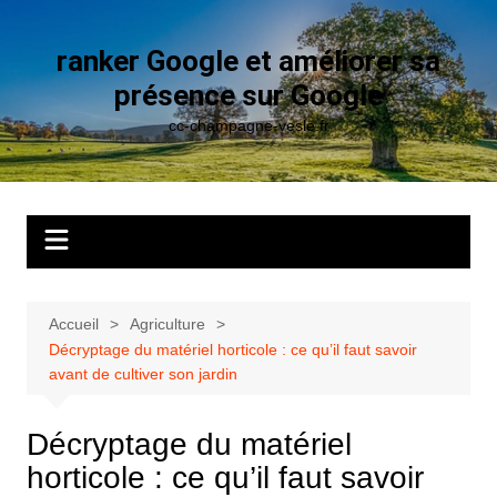
Aller
au
ranker Google et améliorer sa
contenu
présence sur Google
cc-champagne-vesle.fr
Accueil
Agriculture
Décryptage du matériel horticole : ce qu’il faut savoir
avant de cultiver son jardin
Décryptage du matériel
horticole : ce qu’il faut savoir