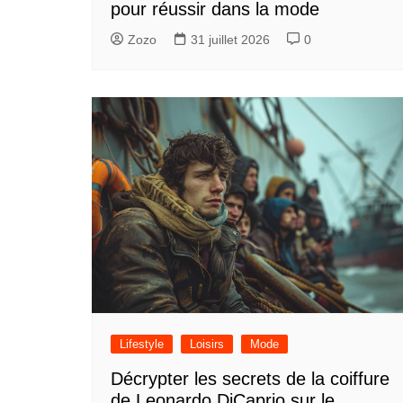
pour réussir dans la mode
Zozo
31 juillet 2026
0
Lifestyle
Loisirs
Mode
Décrypter les secrets de la coiffure
de Leonardo DiCaprio sur le