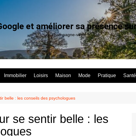
Google et améliorer sa présence su
cc-champagne-vesle.fr
Immobilier
Loisirs
Maison
Mode
Pratique
Santé
ir belle : les conseils des psychologues
r se sentir belle : les
logues