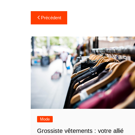
Navigation
Précédent
de
l’article
Mode
Grossiste vêtements : votre allié