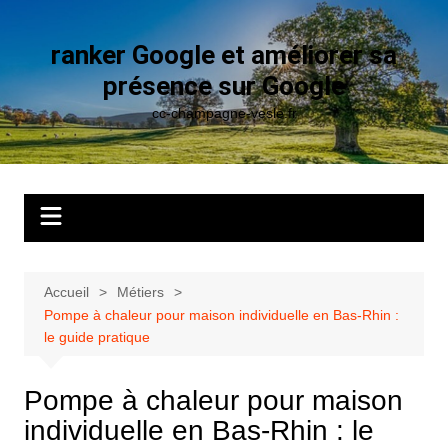
Aller
au
ranker Google et améliorer sa
contenu
présence sur Google
cc-champagne-vesle.fr
Accueil
Métiers
Pompe à chaleur pour maison individuelle en Bas-Rhin :
le guide pratique
Pompe à chaleur pour maison
individuelle en Bas-Rhin : le