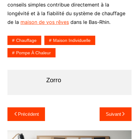
conseils simples contribue directement à la
longévité et à la fiabilité du système de chauffage
de la
maison de vos rêves
dans le Bas-Rhin.
Chauffage
Maison Individuelle
Pompe À Chaleur
Zorro
Navigation
Précédent
Suivant
de
l’article