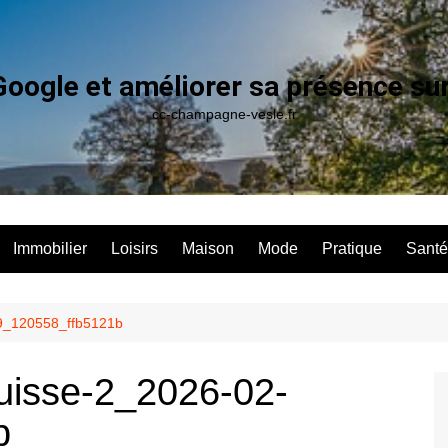
Google et améliorer sa présence su
cc-champagne-vesle.fr
Immobilier
Loisirs
Maison
Mode
Pratique
Santé
09_120558_ffb5121b
uisse-2_2026-02-
b