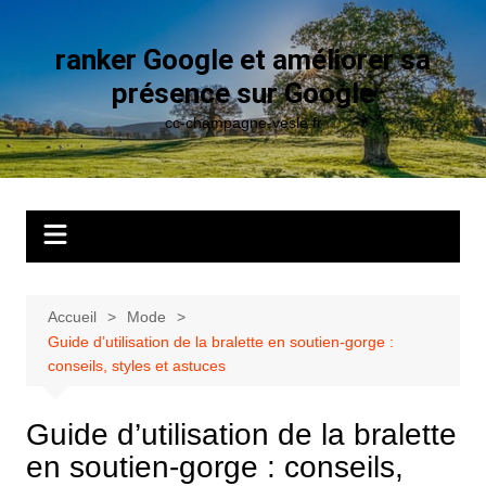
Aller
au
ranker Google et améliorer sa
contenu
présence sur Google
cc-champagne-vesle.fr
Accueil
Mode
Guide d’utilisation de la bralette en soutien-gorge :
conseils, styles et astuces
Guide d’utilisation de la bralette
en soutien-gorge : conseils,