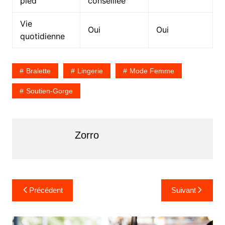
pied
conseillée
Vie
Oui
Oui
quotidienne
Bralette
Lingerie
Mode Femme
Soutien-Gorge
Zorro
Navigation
Précédent
Suivant
de
l’article