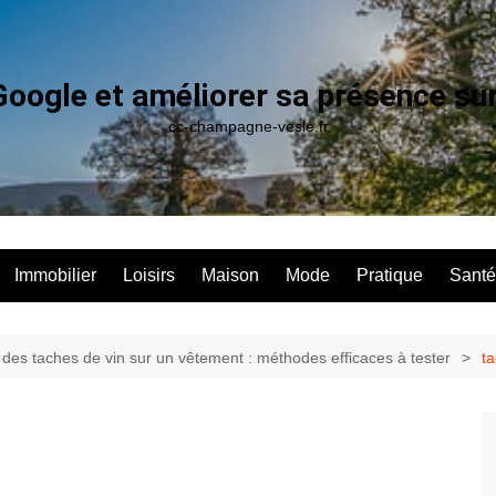
Google et améliorer sa présence su
cc-champagne-vesle.fr
Immobilier
Loisirs
Maison
Mode
Pratique
Santé
 des taches de vin sur un vêtement : méthodes efficaces à tester
t