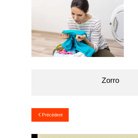
Zorro
Navigation
Précédent
de
l’article