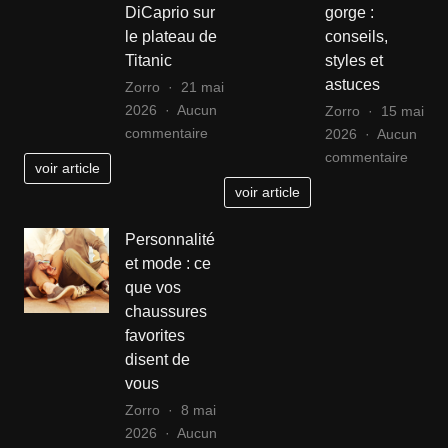
DiCaprio sur
gorge :
dans
le plateau de
conseils,
la
Titanic
styles et
mode
astuces
Zorro
21 mai
2026
Aucun
Zorro
15 mai
sur
commentaire
2026
Aucun
Décrypter
sur
commentaire
voir article
les
Guide
voir article
secrets
d’utili
de
de
Personnalité
la
la
et mode : ce
coiffure
bralet
que vos
de
en
chaussures
Leonardo
soutie
favorites
DiCaprio
gorge
disent de
sur
:
vous
le
consei
plateau
styles
Zorro
8 mai
de
et
2026
Aucun