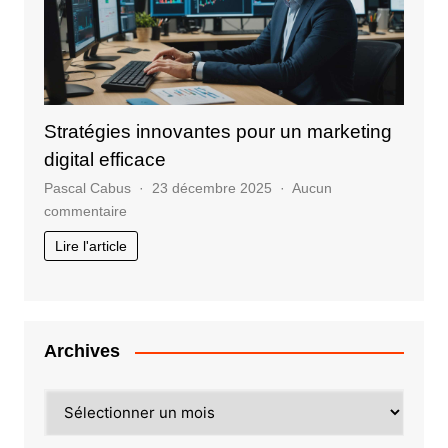
professionnelle
Stratégies innovantes pour un marketing
digital efficace
Pascal Cabus
23 décembre 2025
Aucun
sur
commentaire
Stratégies
Lire l'article
innovantes
pour
un
marketing
digital
Archives
efficace
Archives