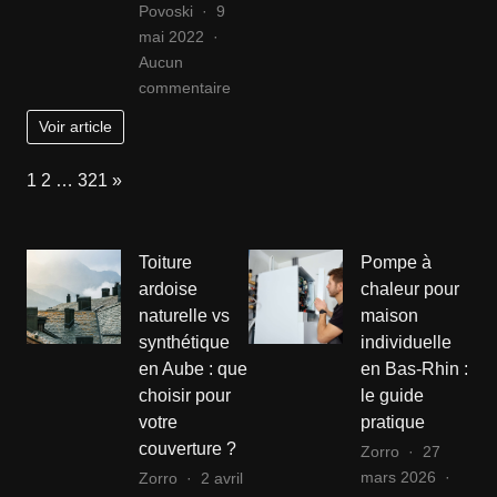
Povoski
9
la
éviter
mai 2022
mobili
lors
Aucun
à
de
sur
commentaire
deux
la
Où
roues
conception
Voir article
trouver
?
un
Page:
Next
1
2
…
321
»
pisciniste
haut
de
Toiture
Pompe à
gamme
ardoise
chaleur pour
à
naturelle vs
maison
Albi
synthétique
individuelle
?
en Aube : que
en Bas-Rhin :
choisir pour
le guide
votre
pratique
couverture ?
Zorro
27
mars 2026
Zorro
2 avril