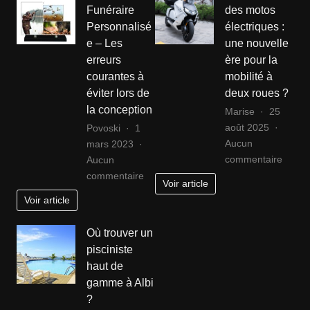
Funéraire
des motos
la
marke
Personnalisé
électriques :
fête
:
e – Les
une nouvelle
des
straté
erreurs
ère pour la
mères
essent
courantes à
mobilité à
éviter lors de
deux roues ?
la conception
Marise
25
août 2025
Povoski
1
Aucun
mars 2023
sur
commentaire
Aucun
Décou
sur
commentaire
Voir article
des
Plaque
Voir article
motos
Funéraire
électr
Personnalisée
Où trouver un
:
–
pisciniste
une
Les
haut de
nouvel
erreurs
gamme à Albi
ère
courantes
?
pour
à