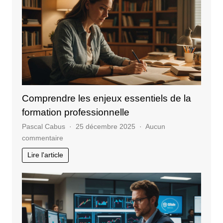
surveiller
pour
un
site
web
Comprendre les enjeux essentiels de la
formation professionnelle
Pascal Cabus
25 décembre 2025
Aucun
sur
commentaire
Comprendre
Lire l'article
les
enjeux
essentiels
de
la
formation