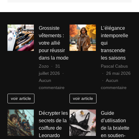
Grossiste
L’élégance
vêtements :
intemporelle
votre allié
qui
pour réussir
transcende
dans la mode
les saisons
Zozo
31
Pascal Cabus
juillet 2026
26 mai 2026
Aucun
Aucun
sur
sur
commentaire
commentaire
Grossiste
L’élég
voir article
voir article
vêtements
intemp
:
qui
Décrypter les
Guide
votre
trans
secrets de la
d’utilisation
allié
les
coiffure de
de la bralette
pour
saiso
Leonardo
en soutien-
réussir