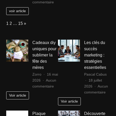
Titanic
sur
astuc
commentaire
Personnalité
voir article
et
mode
Page:
Next
1
2
…
15
»
:
ce
que
Cadeaux diy
Les clés du
vos
uniques pour
succès
chaussures
sublimer la
marketing :
favorites
fête des
stratégies
disent
de
mères
essentielles
vous
Zorro
16 mai
Pascal Cabus
2026
Aucun
18 juillet
sur
commentaire
2026
Aucun
Cadeaux
sur
commentaire
Voir article
diy
Les
Voir article
uniques
clés
pour
du
Plaque
Découverte
sublimer
succè