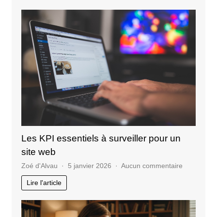
propos
une
agenc
SEO
en
Tunisie
?
Les KPI essentiels à surveiller pour un
site web
sur
Zoé d'Alvau
5 janvier 2026
Aucun commentaire
Les
Lire l'article
KPI
essentiels
à