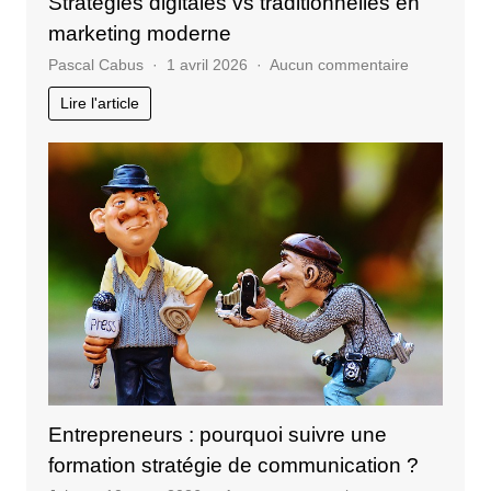
Stratégies digitales vs traditionnelles en
marketing moderne
sur
Pascal Cabus
1 avril 2026
Aucun commentaire
Stratégies
Lire l'article
digitales
vs
traditionnel
en
marketing
moderne
Entrepreneurs : pourquoi suivre une
formation stratégie de communication ?