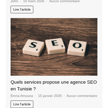
sur
John
10 mars 2026
Aucun commentaire
Entrepreneurs
Lire l'article
:
pourquoi
suivre
une
formation
stratégie
de
communication
?
Quels services propose une agence SEO
en Tunisie ?
sur
Emna Amouna
15 janvier 2026
Aucun commentaire
Quels
Lire l'article
service