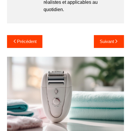
réalistes et applicables au
quotidien.
Navigation
Précédent
Suivant
de
l’article