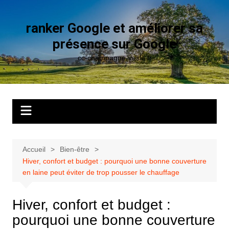
Aller
au
ranker Google et améliorer sa
contenu
présence sur Google
cc-champagne-vesle.fr
Accueil
Bien-être
Hiver, confort et budget : pourquoi une bonne couverture
en laine peut éviter de trop pousser le chauffage
Hiver, confort et budget :
pourquoi une bonne couverture