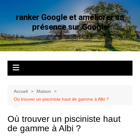
Aller
au
ranker Google et améliorer sa
contenu
présence sur Google
cc-champagne-vesle.fr
Accueil
Maison
Où trouver un pisciniste haut de gamme à Albi ?
Où trouver un pisciniste haut
de gamme à Albi ?