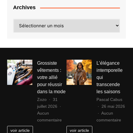
digital
Archives
efficace
Archives
Grossiste
L’élégance
vêtements :
intemporelle
votre allié
qui
pour réussir
transcende
dans la mode
les saisons
Zozo
31
Pascal Cabus
juillet 2026
26 mai 2026
Aucun
Aucun
sur
sur
commentaire
commentaire
Grossiste
L’élég
voir article
voir article