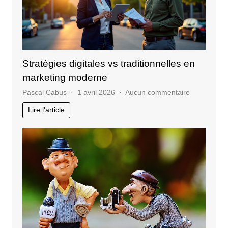
Stratégies digitales vs traditionnelles en
marketing moderne
sur
Pascal Cabus
1 avril 2026
Aucun commentaire
Stratégies
Lire l'article
digitales
vs
traditionnel
en
marketing
moderne