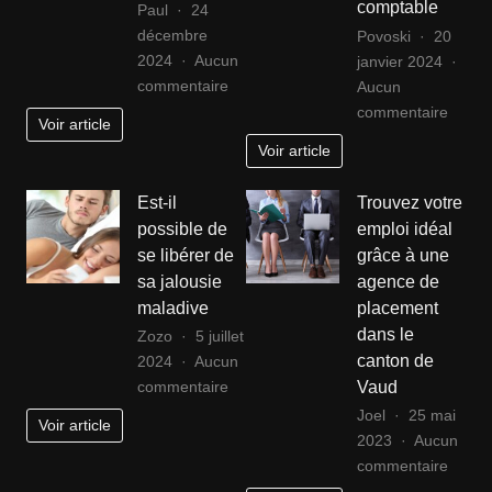
comptable
Paul
24
décembre
Povoski
20
2024
Aucun
janvier 2024
sur
commentaire
Aucun
Les
sur
commentaire
Voir article
options
Dévoil
Voir article
de
le
Livraison
potent
Est-il
Trouvez votre
Darty
caché
possible de
emploi idéal
:
:
se libérer de
grâce à une
Trouvez
la
sa jalousie
agence de
celle
digital
maladive
placement
qui
trans
dans le
Zozo
5 juillet
correspond
les
canton de
2024
Aucun
à
cabine
sur
Vaud
commentaire
vos
d’expe
Est-
besoins
compt
Joel
25 mai
Voir article
il
2023
Aucun
possible
sur
commentaire
de
Trouv