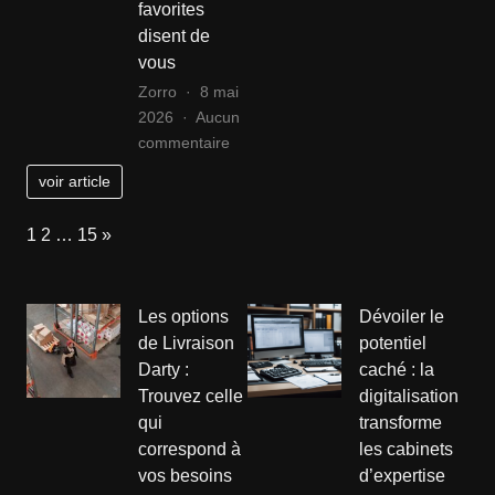
favorites
DiCaprio
gorge
disent de
sur
:
vous
le
consei
plateau
styles
Zorro
8 mai
de
et
2026
Aucun
Titanic
sur
astuc
commentaire
Personnalité
voir article
et
mode
Page:
Next
1
2
…
15
»
:
ce
que
Les options
Dévoiler le
vos
de Livraison
potentiel
chaussures
Darty :
caché : la
favorites
Trouvez celle
digitalisation
disent
de
qui
transforme
vous
correspond à
les cabinets
vos besoins
d’expertise