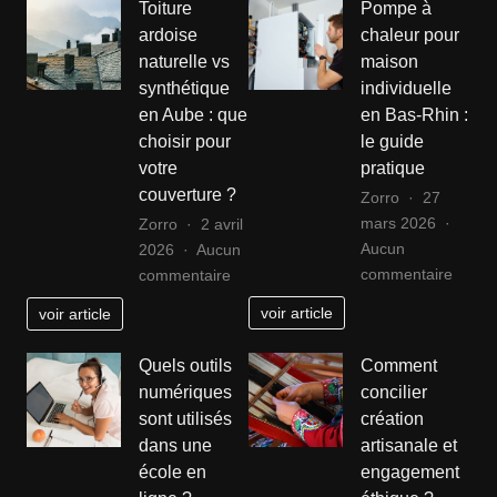
Toiture
Pompe à
devenir
ardoise
chaleur pour
architecte
naturelle vs
maison
d’intérieur
synthétique
individuelle
à
Aix
en Aube : que
en Bas-Rhin :
en
choisir pour
le guide
Provence
votre
pratique
couverture ?
Zorro
27
mars 2026
Zorro
2 avril
Aucun
2026
Aucun
sur
sur
commentaire
commentaire
Pomp
Toiture
voir article
voir article
à
ardoise
chaleu
naturelle
Quels outils
Comment
pour
vs
numériques
concilier
maiso
synthétique
sont utilisés
création
individ
en
dans une
artisanale et
en
Aube
école en
engagement
Bas-
: