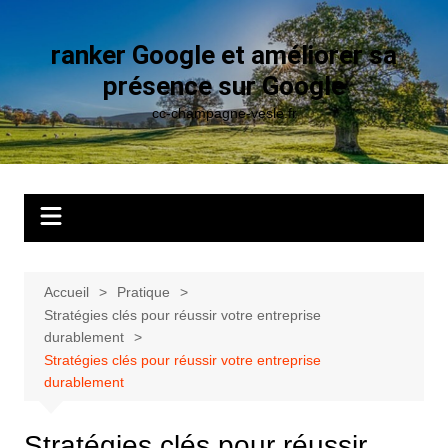
Aller
au
ranker Google et améliorer sa
contenu
présence sur Google
cc-champagne-vesle.fr
Accueil
Pratique
Stratégies clés pour réussir votre entreprise
durablement
Stratégies clés pour réussir votre entreprise
durablement
Stratégies clés pour réussir