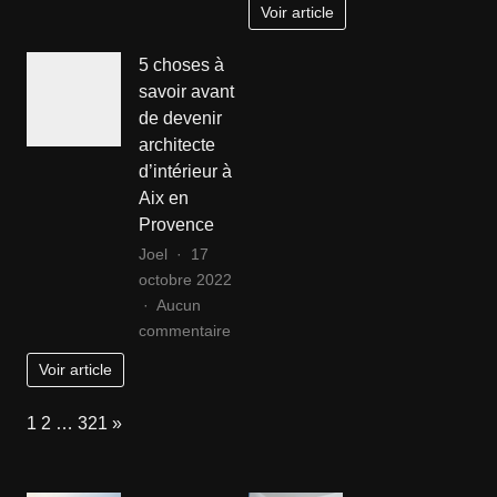
Voir article
se
votre
libérer
emplo
5 choses à
de
idéal
savoir avant
sa
grâce
de devenir
jalousie
à
architecte
maladive
une
d’intérieur à
agenc
Aix en
de
Provence
place
dans
Joel
17
le
octobre 2022
canto
Aucun
sur
de
commentaire
5
Vaud
Voir article
choses
à
Page:
Next
1
2
…
321
»
savoir
avant
de