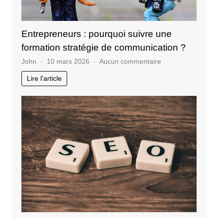
Entrepreneurs : pourquoi suivre une
formation stratégie de communication ?
sur
John
10 mars 2026
Aucun commentaire
Entrepreneurs
Lire l'article
:
pourquoi
suivre
une
formation
stratégie
de
communication
?