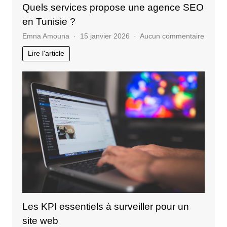
Quels services propose une agence SEO
en Tunisie ?
sur
Emna Amouna
15 janvier 2026
Aucun commentaire
Quels
Lire l'article
service
propos
une
agenc
SEO
en
Tunisie
?
Les KPI essentiels à surveiller pour un
site web