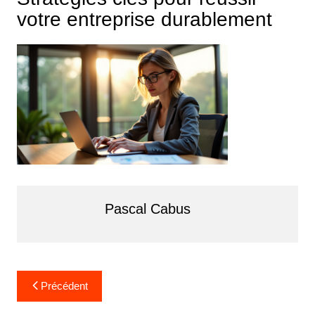
votre entreprise durablement
Pascal Cabus
Navigation
Précédent
de