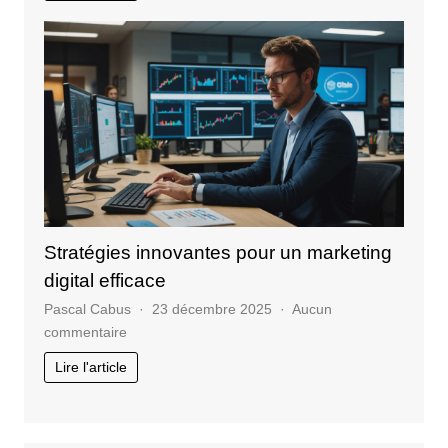
enjeux
essentiels
de
la
formation
professionnelle
Stratégies innovantes pour un marketing
digital efficace
Pascal Cabus
23 décembre 2025
Aucun
sur
commentaire
Stratégies
Lire l'article
innovantes
pour
un
marketing