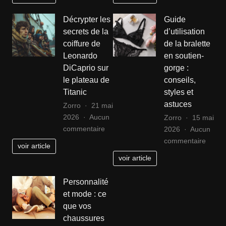
vêtements
intemp
:
qui
Décrypter les
Guide
votre
trans
secrets de la
d’utilisation
allié
les
coiffure de
de la bralette
pour
saiso
Leonardo
en soutien-
réussir
DiCaprio sur
gorge :
dans
le plateau de
conseils,
la
Titanic
styles et
mode
astuces
Zorro
21 mai
2026
Aucun
Zorro
15 mai
sur
commentaire
2026
Aucun
Décrypter
sur
commentaire
voir article
les
Guide
voir article
secrets
d’utili
de
de
Personnalité
la
la
et mode : ce
coiffure
bralet
que vos
de
en
chaussures
Leonardo
soutie