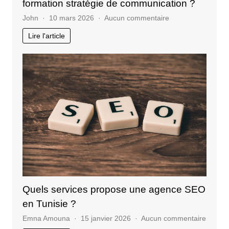
formation stratégie de communication ?
sur
John
10 mars 2026
Aucun commentaire
Entrepreneurs
Lire l'article
:
pourquoi
suivre
une
formation
stratégie
de
communication
?
Quels services propose une agence SEO
en Tunisie ?
sur
Emna Amouna
15 janvier 2026
Aucun commentaire