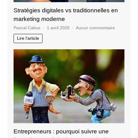
Stratégies digitales vs traditionnelles en
marketing moderne
sur
Pascal Cabus
1 avril 2026
Aucun commentaire
Stratégies
Lire l'article
digitales
vs
traditionnel
en
marketing
moderne
Entrepreneurs : pourquoi suivre une