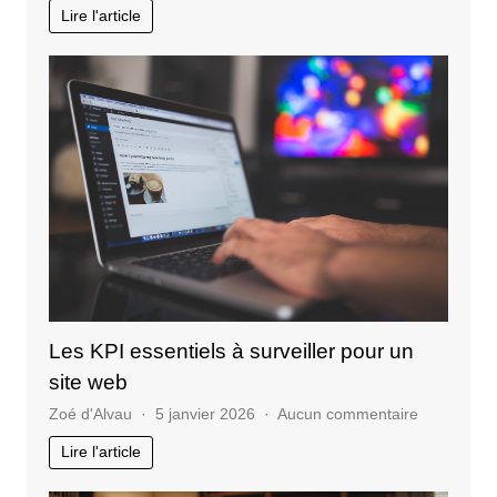
Quels
Lire l'article
service
propos
une
agenc
SEO
en
Tunisie
?
Les KPI essentiels à surveiller pour un
site web
sur
Zoé d'Alvau
5 janvier 2026
Aucun commentaire
Les
Lire l'article
KPI
essentiels