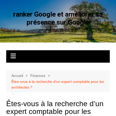
Aller
au
ranker Google et améliorer sa
contenu
présence sur Google
cc-champagne-vesle.fr
Accueil
Finances
Êtes-vous à la recherche d’un expert comptable pour les
architectes ?
Êtes-vous à la recherche d’un
expert comptable pour les