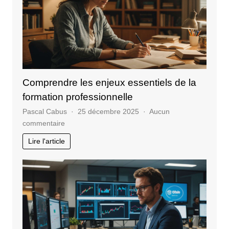
un
site
web
Comprendre les enjeux essentiels de la
formation professionnelle
Pascal Cabus
25 décembre 2025
Aucun
sur
commentaire
Comprendre
Lire l'article
les
enjeux
essentiels
de
la
formation
professionnelle