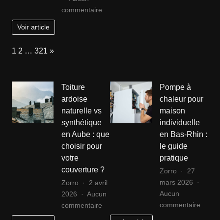
sur
commentaire
Les
Voir article
matériaux
du
Page:
Next
1
2
…
321
»
futur
pour
l’automobile
Toiture
Pompe à
ardoise
chaleur pour
naturelle vs
maison
synthétique
individuelle
en Aube : que
en Bas-Rhin :
choisir pour
le guide
votre
pratique
couverture ?
Zorro
27
mars 2026
Zorro
2 avril
Aucun
2026
Aucun
sur
sur
commentaire
commentaire
Pomp
Toiture