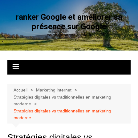
Aller
au
ranker Google et améliorer sa
contenu
présence sur Google
cc-champagne-vesle.fr
Accueil
Marketing internet
Stratégies digitales vs traditionnelles en marketing
moderne
Stratégies digitales vs traditionnelles en marketing
moderne
Stratégies digitales vs