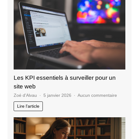
une
agenc
SEO
en
Tunisie
?
Les KPI essentiels à surveiller pour un
site web
sur
Zoé d'Alvau
5 janvier 2026
Aucun commentaire
Les
Lire l'article
KPI
essentiels
à
surveiller
pour