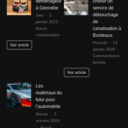
déménageur
choisir un
jeux
familia
à Grenoble
service de
vidéos
de
débouchage
Joel
2
reconditionnée
qualit
de
janvier 2023
:
?
canalisation à
Aucun
Le
sur
commentaire
Bordeaux
guide
Trouver
complet
Povoski
13
Voir article
un
janvier 2026
déménageur
Commentaires
à
sur
fermés
Grenoble
Comment
Voir article
choisir
un
Les
service
matériaux du
de
futur pour
débouchage
l’automobile
de
Marise
2
canalisation
octobre 2025
à
Aucun
Bordeaux