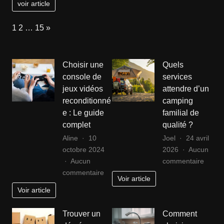
voir article
et
mode
Page:
Next
1
2
…
15
»
:
ce
que
Choisir une
Quels
vos
console de
services
chaussures
jeux vidéos
attendre d’un
favorites
reconditionné
camping
disent
de
e : Le guide
familial de
vous
complet
qualité ?
Aline
10
Joel
24 avril
octobre 2024
2026
Aucun
sur
Aucun
commentaire
sur
Quels
commentaire
Voir article
Choisir
servic
Voir article
une
attend
console
d’un
Trouver un
Comment
de
campi