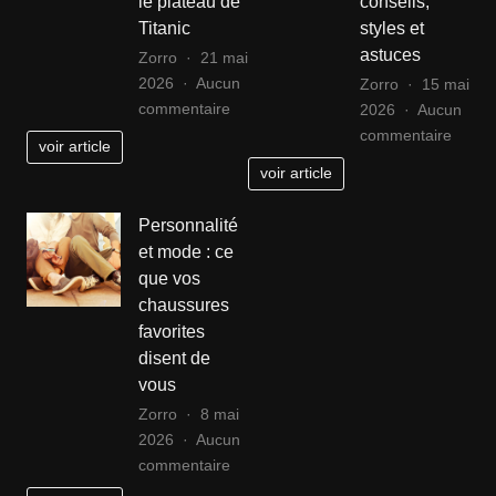
le plateau de
conseils,
la
Titanic
styles et
mode
astuces
Zorro
21 mai
2026
Aucun
Zorro
15 mai
sur
commentaire
2026
Aucun
Décrypter
sur
commentaire
voir article
les
Guide
voir article
secrets
d’utili
de
de
Personnalité
la
la
et mode : ce
coiffure
bralet
que vos
de
en
chaussures
Leonardo
soutie
favorites
DiCaprio
gorge
disent de
sur
:
vous
le
consei
plateau
styles
Zorro
8 mai
de
et
2026
Aucun
Titanic
sur
astuc
commentaire
Personnalité