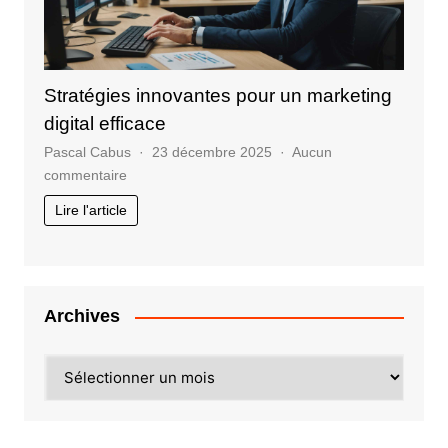
Stratégies innovantes pour un marketing
digital efficace
Pascal Cabus
23 décembre 2025
Aucun
sur
commentaire
Stratégies
Lire l'article
innovantes
pour
un
marketing
digital
Archives
efficace
Archives