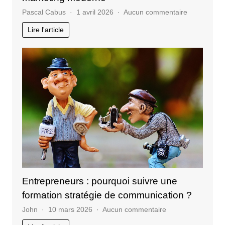
sur
Pascal Cabus
1 avril 2026
Aucun commentaire
Stratégies
Lire l'article
digitales
vs
traditionnel
en
marketing
moderne
Entrepreneurs : pourquoi suivre une
formation stratégie de communication ?
sur
John
10 mars 2026
Aucun commentaire
Entrepreneurs