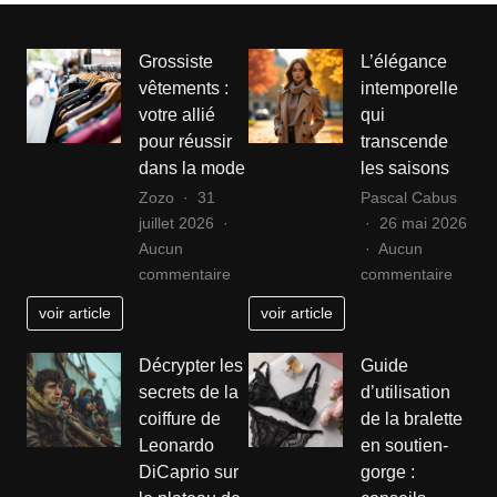
Grossiste
L’élégance
vêtements :
intemporelle
votre allié
qui
pour réussir
transcende
dans la mode
les saisons
Zozo
31
Pascal Cabus
juillet 2026
26 mai 2026
Aucun
Aucun
sur
sur
commentaire
commentaire
Grossiste
L’élég
voir article
voir article
vêtements
intemp
:
qui
Décrypter les
Guide
votre
trans
secrets de la
d’utilisation
allié
les
coiffure de
de la bralette
pour
saiso
Leonardo
en soutien-
réussir
DiCaprio sur
gorge :
dans