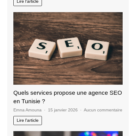
Lire l'article
:
pourquoi
suivre
une
formation
stratégie
de
communication
?
Quels services propose une agence SEO
en Tunisie ?
sur
Emna Amouna
15 janvier 2026
Aucun commentaire
Quels
Lire l'article
service
propos