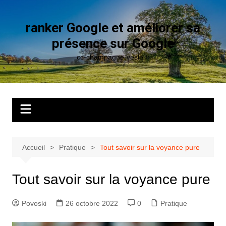
Aller
au
ranker Google et améliorer sa
contenu
présence sur Google
cc-champagne-vesle.fr
Accueil
Pratique
Tout savoir sur la voyance pure
Tout savoir sur la voyance pure
Povoski
26 octobre 2022
0
Pratique