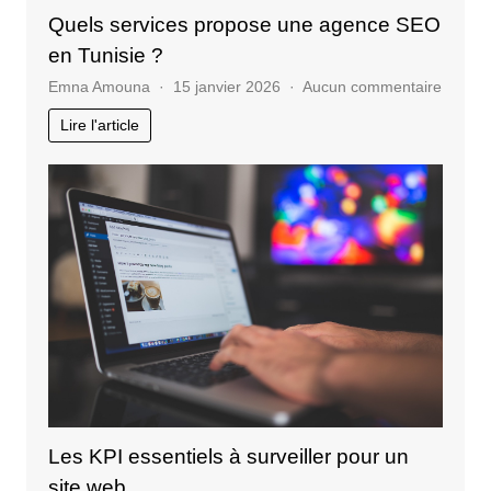
Quels services propose une agence SEO
en Tunisie ?
sur
Emna Amouna
15 janvier 2026
Aucun commentaire
Quels
Lire l'article
service
propos
une
agenc
SEO
en
Tunisie
?
Les KPI essentiels à surveiller pour un
site web