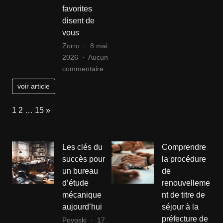
favorites
DiCaprio
gorge
disent de
sur
:
vous
le
consei
plateau
styles
Zorro
8 mai
de
et
2026
Aucun
Titanic
sur
astuc
commentaire
Personnalité
voir article
et
mode
Page:
Next
1
2
…
15
»
:
ce
que
Les clés du
Comprendre
vos
succès pour
la procédure
chaussures
un bureau
de
favorites
d’étude
renouvelleme
disent
de
mécanique
nt de titre de
vous
aujourd’hui
séjour à la
préfecture de
Povoski
17