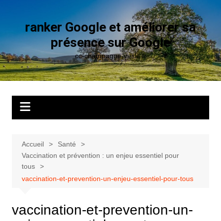
Aller
au
ranker Google et améliorer sa
contenu
présence sur Google
cc-champagne-vesle.fr
Accueil
Santé
Vaccination et prévention : un enjeu essentiel pour
tous
vaccination-et-prevention-un-enjeu-essentiel-pour-tous
vaccination-et-prevention-un-