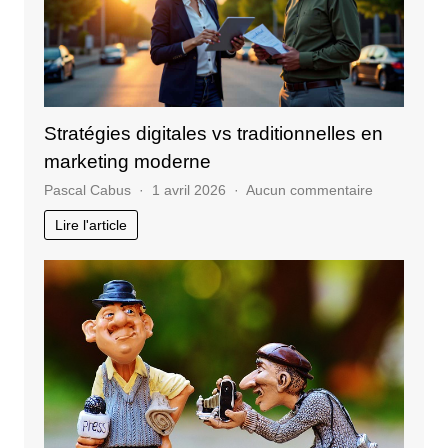
Stratégies digitales vs traditionnelles en
marketing moderne
sur
Pascal Cabus
1 avril 2026
Aucun commentaire
Stratégies
Lire l'article
digitales
vs
traditionnel
en
marketing
moderne