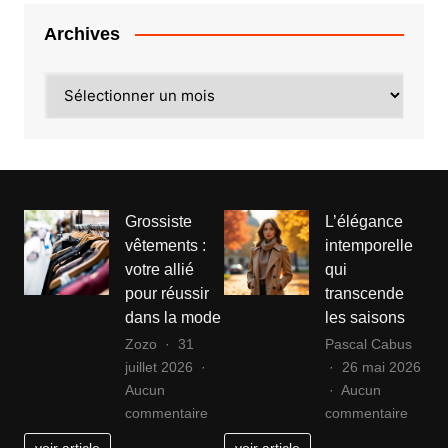
marketing
digital
Archives
efficace
Archives
Grossiste
L’élégance
vêtements :
intemporelle
votre allié
qui
pour réussir
transcende
dans la mode
les saisons
Zozo
31
Pascal Cabus
juillet 2026
26 mai 2026
Aucun
Aucun
sur
sur
commentaire
commentaire
Grossiste
L’élég
voir article
voir article