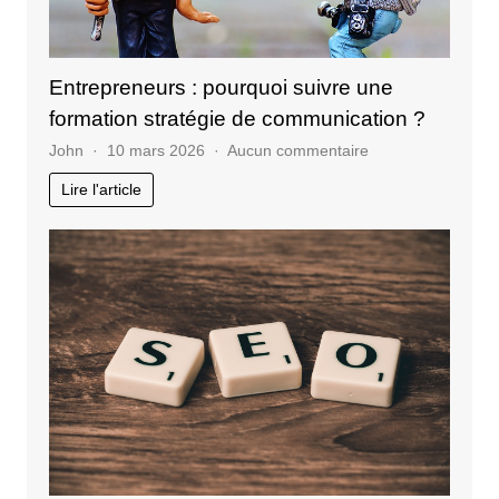
Entrepreneurs : pourquoi suivre une
formation stratégie de communication ?
sur
John
10 mars 2026
Aucun commentaire
Entrepreneurs
Lire l'article
:
pourquoi
suivre
une
formation
stratégie
de
communication
?