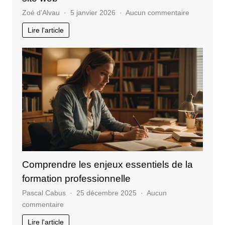
sur
Zoé d'Alvau
5 janvier 2026
Aucun commentaire
Les
Lire l'article
KPI
essentiels
à
surveiller
pour
un
site
web
Comprendre les enjeux essentiels de la
formation professionnelle
Pascal Cabus
25 décembre 2025
Aucun
sur
commentaire
Comprendre
Lire l'article