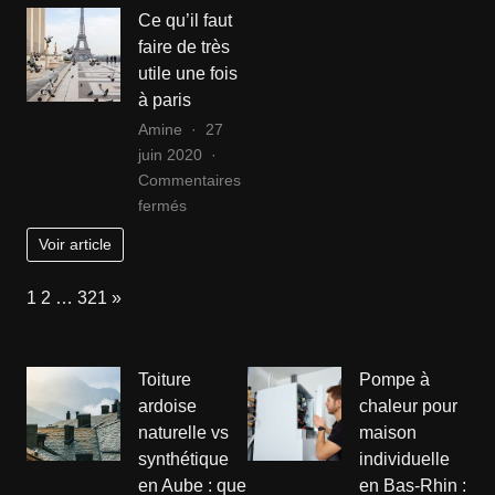
tendance
le
denis
Ce qu’il faut
sur
choix
faire de très
le
entre
utile une fois
déménagement.
le
à paris
Camb
Amine
27
et
juin 2020
le
Commentaires
Laos
sur
fermés
Ce
Voir article
qu’il
faut
Page:
Next
1
2
…
321
»
faire
de
très
Toiture
Pompe à
utile
ardoise
chaleur pour
une
naturelle vs
maison
fois
synthétique
individuelle
à
paris
en Aube : que
en Bas-Rhin :