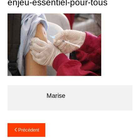
enjeu-essentiel-pour-tous
Marise
Navigation
Précédent
de