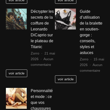
vêtements
intemp
:
qui
Décrypter les
Guide
votre
trans
secrets de la
d’utilisation
allié
les
coiffure de
de la bralette
pour
saiso
Leonardo
en soutien-
réussir
DiCaprio sur
gorge :
dans
le plateau de
conseils,
la
Titanic
styles et
mode
astuces
Zorro
21 mai
2026
Aucun
Zorro
15 mai
sur
commentaire
2026
Aucun
Décrypter
sur
commentaire
voir article
les
Guide
voir article
secrets
d’utili
de
de
Personnalité
la
la
et mode : ce
coiffure
bralet
que vos
de
en
chaussures
Leonardo
soutie