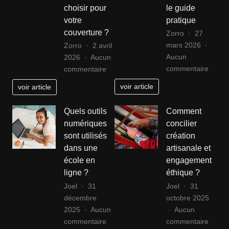
choisir pour
le guide
votre
pratique
couverture ?
Zorro
27
mars 2026
Zorro
2 avril
Aucun
2026
Aucun
sur
sur
commentaire
commentaire
Pomp
Toiture
voir article
voir article
à
ardoise
chaleu
naturelle
Quels outils
Comment
pour
vs
numériques
concilier
maiso
synthétique
sont utilisés
création
individ
en
dans une
artisanale et
en
Aube
école en
engagement
Bas-
:
ligne ?
éthique ?
Rhin
que
:
Joel
31
Joel
31
choisir
le
décembre
octobre 2025
pour
guide
2025
Aucun
Aucun
votre
sur
sur
pratiq
commentaire
commentaire
couverture