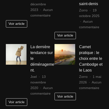
saint-denis
décembre
2023
Aucun
Zorro
19
sur
commentaire
octobre 2025
Les
Aucun
Voir article
clés
sur
commentaire
du
Compr
Voir article
succès
la
pour
procé
La dernière
Carnet
un
de
tendance sur
pratique : le
bureau
renou
le
choix entre le
d’étude
de
déménageme
Cambodge et
mécanique
titre
nt.
le Laos
aujourd’hui
de
Joel
13
Zorro
1 mai
séjour
novembre
2026
Aucun
à
sur
2020
Aucun
commentaire
la
sur
Carne
commentaire
préfec
Voir article
La
pratiq
de
Voir article
dernière
:
saint-