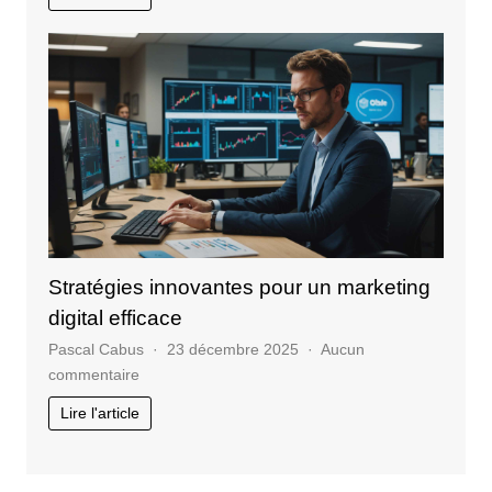
les
enjeux
essentiels
de
la
formation
professionnelle
Stratégies innovantes pour un marketing
digital efficace
Pascal Cabus
23 décembre 2025
Aucun
sur
commentaire
Stratégies
Lire l'article
innovantes
pour
un