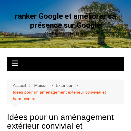
Aller
au
ranker Google et améliorer sa
contenu
présence sur Google
cc-champagne-vesle.fr
Accueil
Maison
Extérieur
Idées pour un aménagement extérieur convivial et
harmonieux
Idées pour un aménagement
extérieur convivial et