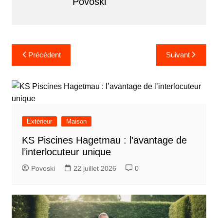
Povoski
Navigation
Précédent
Suivant
de
l’article
Extérieur
Maison
KS Piscines Hagetmau : l’avantage de
l’interlocuteur unique
Povoski
22 juillet 2026
0