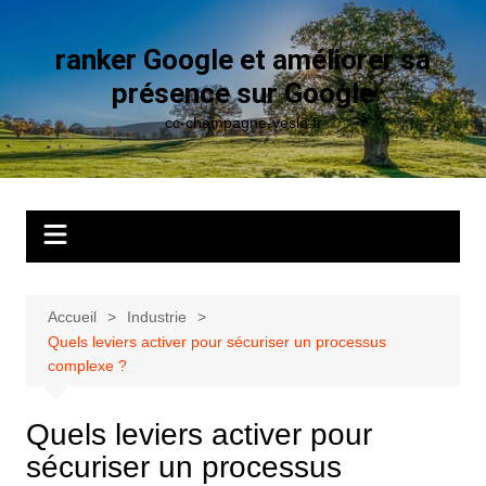
Aller
au
ranker Google et améliorer sa
contenu
présence sur Google
cc-champagne-vesle.fr
Accueil
Industrie
Quels leviers activer pour sécuriser un processus
complexe ?
Quels leviers activer pour
sécuriser un processus