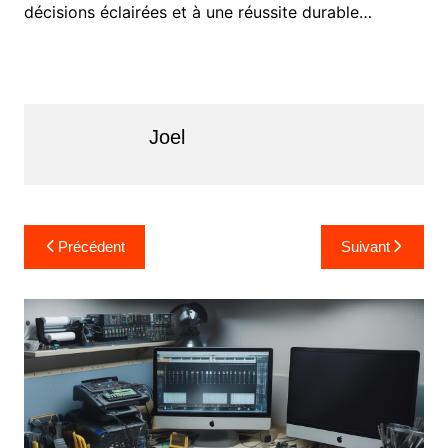
décisions éclairées et à une réussite durable…
Joel
Navigation
Précédent
Suivant
de
l’article