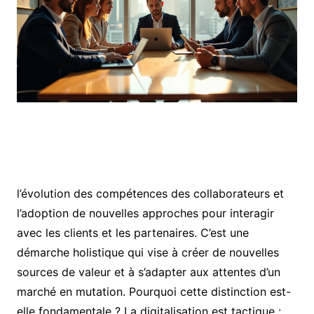
l’évolution des compétences des collaborateurs et l’adoption de nouvelles approches pour interagir avec les clients et les partenaires. C’est une démarche holistique qui vise à créer de nouvelles sources de valeur et à s’adapter aux attentes d’un marché en mutation. Pourquoi cette distinction est-elle fondamentale ? La digitalisation est tactique : elle optimise des parties spécifiques de l’entreprise. La transformation numérique est stratégique : elle redéfinit l’orientation globale et la raison d’être de l’organisation. Une entreprise peut être digitalisée sans avoir entamé sa transformation numérique complète. La véritable résilience et croissance à long terme résident dans la transformation numérique. Les piliers technologiques de cette révolution La transformation des modèles d’affaires est intrinsèquement liée à l’émergence et à la démocratisation de technologies de pointe. Ces innovations ne sont pas de simples outils, mais de véritables catalyseurs qui permettent aux entreprises de repenser leurs opérations, leurs offres et leurs interactions. L’intelligence artificielle (IA) et le machine learning (apprentissage automatique) se placent au cœur de cette révolution. Ces technologies ont déjà bouleversé des secteurs comme la finance, la santé, la recherche et le développement. Elles permettent une analyse plus rapide et plus précise de volumes massifs de données, ouvrant la voie à des prises de décision éclairées, à la personnalisation des services et à l’automatisation de tâches complexes. Par exemple, l’IA peut prédire les tendances du marché, optimiser les chaînes d’approvisionnement ou même générer du contenu. Le cloud computing offre une flexibilité et une scalabilité sans précédent. Il permet aux entreprises d’accéder à des infrastructures informatiques puissantes à la demande, sans investissements lourds en matériel. Cette capacité à stocker, gérer et traiter des données à distance facilite la collaboration, le déploiement rapide de nouvelles applications et l’adaptation aux fluctuations de l’activité. L’Internet des objets (IoT) connecte des milliards d’appareils, collectant des données en temps réel sur l’environnement physique. Pour les entreprises, cela se traduit par une meilleure connaissance de l’utilisation de leurs produits, une maintenance prédictive, et la création de services innovants basés sur ces informations. Un capteur dans une machine industrielle peut alerter sur une panne imminente, transformant un modèle de vente de produits en un modèle de service de performance. La blockchain, avec sa capacité à créer des registres distribués et immuables, apporte une nouvelle dimension de confiance et de transparence. Elle trouve des applications dans la sécurisation des transactions, la traçabilité des produits, la gestion des contrats intelligents et la protection des données, impactant potentiellement la finance, la logistique et la propriété intellectuelle. L’impact sur l’expérience client et les stratégies de vente Le numérique a fondamentalement modifié les attentes des consommateurs et, par conséquent, les approches commerciales des entreprises. L’expérience client est devenue un différenciateur clé, et les technologies digitales sont les principaux leviers pour l’améliorer. La transformation d’un lieu physique de vente illustre parfaitement cette évolution. Grâce aux technologies digitales et émergentes, les magasins peuvent désormais offrir une expérience d’achat enrichie. Des bornes interactives aux cabines d’essayage connectées, en passant par la réalité augmentée pour visualiser des produits chez soi, le parcours client est repensé pour être plus fluide, personnalisé et engageant. Les données collectées en magasin et en ligne permettent de comprendre les préférences individuelles et de proposer des offres ciblées, renforçant ainsi la fidélité. Les stratégies omnicanales sont devenues la norme. Les clients s’attendent à une expérience cohérente, qu’ils interagissent avec une marque en ligne, via les réseaux sociaux, par téléphone ou en magasin physique. Le numérique rend possible cette synergie, en intégrant les différents points de contact et en assurant un suivi client unifié. Un client qui commence ses recherches sur un site web peut les poursuivre en magasin, où un vendeur aura accès à son historique de navigation pour lui offrir un conseil pertinent. De plus, l’analyse des données clients, rendue possible par les outils numériques, permet une personnalisation à grande échelle. Les entreprises peuvent segmenter leur audience avec une précision inégalée, proposer des produits et services adaptés aux besoins spécifiques de chaque groupe, et même anticiper les désirs futurs. Cette approche centrée sur le client favorise non seulement les ventes, mais aussi la construction d’une relation durable et significative. L’optimisation des processus internes et la productivité Au-delà de l’interface client, le numérique opère une métamorphose profonde des opérations internes des entreprises, avec un impact direct sur leur efficacité et leur productivité. L’automatisation des processus robotiques (RPA) en est un exemple frappant : elle permet de confier aux logiciels des tâches répétitives et basées sur des règles, libérant ainsi les collaborateurs pour des activités à plus forte valeur ajoutée. L’analyse de données massives (Big Data) transforme la manière dont les décisions sont prises. En collectant et en traitant d’énormes volumes d’informations provenant de diverses sources (ventes, marketing, production, chaîne d’approvisionnement), les entreprises peuvent identifier des tendances, déceler des inefficacités et optimiser leurs opérations. Par exemple, une usine peut utiliser l’analyse prédictive pour anticiper les pannes de machines et planifier la maintenance avant que la production ne soit interrompue. Dans de nombreux secteurs, l’IA et le machine learning révolutionnent la productivité. Prenons l’exemple des agents immobiliers : ces professionnels peuvent désormais utiliser des outils basés sur l’IA pour évaluer plus précisément les biens, identifier les acheteurs potentiels correspondant à des critères spécifiques, ou encore automatiser la gestion des rendez-vous et des relances. Cela leur permet de consacrer plus de temps aux interactions humaines et à la négociation, améliorant ainsi leur performance globale. Le télétravail, devenu une norme pour beaucoup, est une autre illustration de cette transformation. Les outils collaboratifs numériques, les plateformes de communication unifiées et les accès sécurisés aux systèmes d’information ont rendu possible le travail à distance, offrant aux entreprises une plus grande flexibilité et la capacité d’attirer des talents au-delà des contraintes géographiques. Nouveaux modèles d’affaires émergents Le numérique n’optimise pas seulement les modèles existants ; il catalyse l’émergence de types de modèles d’affaires entièrement nouveaux. Pour survivre à cette transformation, les entreprises de toutes tailles doivent réviser leur capacité à innover et à s’adapter. Le modèle de l’économie de plateforme est l’un des plus emblématiques. Des entreprises comme Airbnb ou Uber ont bousculé leurs secteurs respectifs en connectant directement l’offre et la demande via une interface numérique, sans posséder les actifs physiques (hôtels, voitures) qu’elles mettent en relation. Ces plateformes créent de la valeur en facilitant les échanges et en gérant la confiance entre les utilisateurs. Les modèles basés sur l’abonnement connaissent également un essor considérable. Au lieu de vendre des produits de manière ponctuelle, les entreprises proposent un accès continu à un service ou à un produit pour un paiement régulier. Cela garantit des revenus récurrents et favorise une relation client à long terme. Logiciels en tant que service (SaaS), streaming musical ou vidéo, boîtes de produits personnalisés, tous s’appuient sur cette logique. La monétisation des données est une autre voie. Les entreprises qui collectent et analysent de grandes quantités de données peuvent en tirer de la valeur de diverses manières : en les vendant (anonymisées et agrégées), en les utilisant pour affiner leurs propres services, ou en offrant des analyses et des insights à d’autres acteurs. La donnée devient une ressource précieuse, un actif stratégique. Enfin, le passage d’une économie de produit à une économie de service est de plus en plus visible. Au lieu de vendre un objet, l’entreprise vend la fonction ou le résultat que cet objet procure. Par exemple, un fabricant de pneus pourrait vendre des kilomètres parcourus plutôt que les pneus eux-mêmes, s’engageant sur la performance et la maintenance. « La transformation numérique n’est pas une option, mais une nécessité. Elle exige une vision stratégique claire, une volonté d’expérimenter et une capacité à remettre en question les acquis pour bâtir l’entreprise de demain. » Les défis et les opportunités pour les entreprises Le chemin de la transformation numérique est jalonné de défis, mais il offre également des opportunités sans précédent pour les entreprises qui savent les saisir. L’un des principaux défis réside dans la résistance au changement. Les organisations sont composées d’individus, et modifier des habitudes de travail établies demande un accompagnement et une communication clairs. L’investissement initial peut également être un frein. L’acquisition de nouvelles technologies, la formation des équipes et la refonte des infrastructures représentent des coûts significatifs. Cependant, il est essentiel de considérer ces dépenses comme des investissements stratégiques qui généreront des retours à moyen et long terme en termes d’efficacité, de compétitivité et de croissance. La cybersécurité est un enjeu majeur. À mesure que les entreprises numérisent leurs opérations et collectent davantage de données, elles deviennent des cibles plus attractives pour les cyberattaques. La protection des informations sensibles, la mise en plac