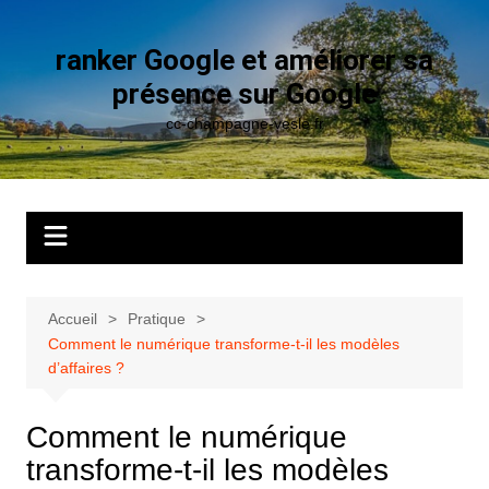
Aller
au
ranker Google et améliorer sa
contenu
présence sur Google
cc-champagne-vesle.fr
Accueil
Pratique
Comment le numérique transforme-t-il les modèles
d’affaires ?
Comment le numérique
transforme-t-il les modèles