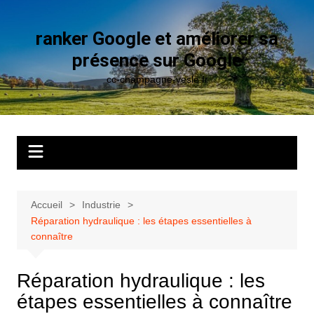
Aller
au
ranker Google et améliorer sa
contenu
présence sur Google
cc-champagne-vesle.fr
Accueil
Industrie
Réparation hydraulique : les étapes essentielles à
connaître
Réparation hydraulique : les
étapes essentielles à connaître