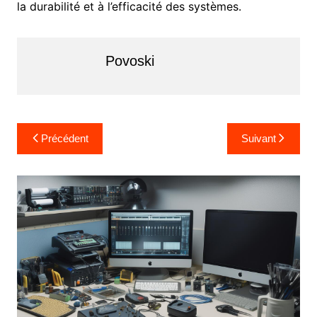
la durabilité et à l’efficacité des systèmes.
Povoski
Navigation
Précédent
Suivant
de
l’article