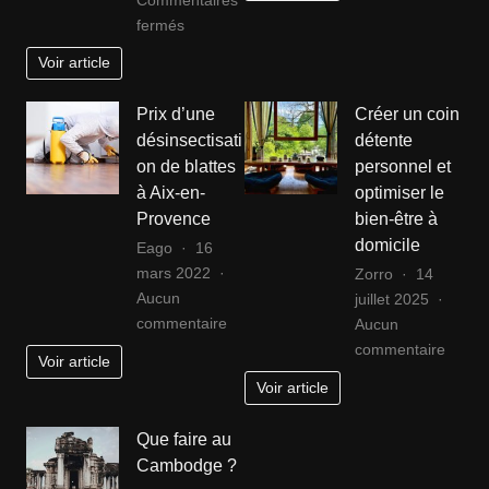
son
sur
fermés
école
Intégrer
Voir article
privée
une
fontaine
Prix d’une
Créer un coin
à
désinsectisati
détente
boire
on de blattes
personnel et
extérieur
à Aix-en-
optimiser le
dans
Provence
bien-être à
son
domicile
Eago
16
jardin
mars 2022
Zorro
14
Aucun
juillet 2025
sur
commentaire
Aucun
Prix
sur
commentaire
Voir article
d’une
Créer
Voir article
désinsectisation
un
de
coin
Que faire au
blattes
déten
Cambodge ?
à
perso