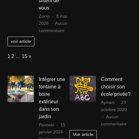
disent de
sur
:
vous
le
consei
plateau
styles
Zorro
8 mai
de
et
2026
Aucun
Titanic
sur
astuc
commentaire
Personnalité
voir article
et
mode
Page:
Next
1
2
…
15
»
:
ce
que
Intégrer une
Comment
vos
fontaine à
choisir son
chaussures
boire
école privée?
favorites
extérieur
disent
Aymen
23
de
dans son
octobre 2020
vous
jardin
Aucun
sur
commentaire
Povoski
15
Comm
janvier 2026
Voir article
choisir
Commentaires