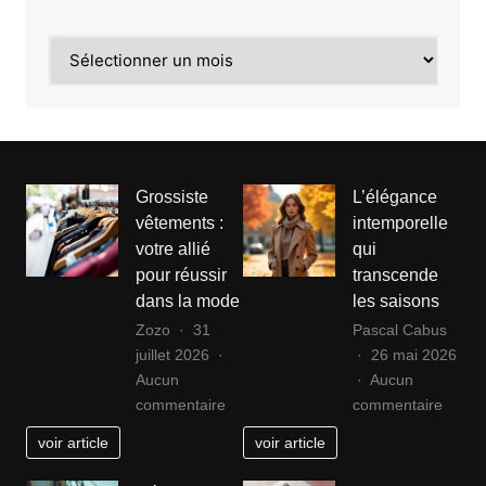
efficace
Archives
Grossiste
L’élégance
vêtements :
intemporelle
votre allié
qui
pour réussir
transcende
dans la mode
les saisons
Zozo
31
Pascal Cabus
juillet 2026
26 mai 2026
Aucun
Aucun
sur
sur
commentaire
commentaire
Grossiste
L’élég
voir article
voir article
vêtements
intemp
:
qui