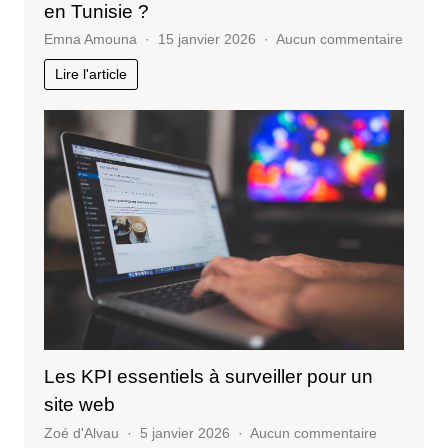
en Tunisie ?
sur
Emna Amouna
15 janvier 2026
Aucun commentaire
Quels
Lire l'article
service
propos
une
agenc
SEO
en
Tunisie
?
Les KPI essentiels à surveiller pour un
site web
sur
Zoé d'Alvau
5 janvier 2026
Aucun commentaire