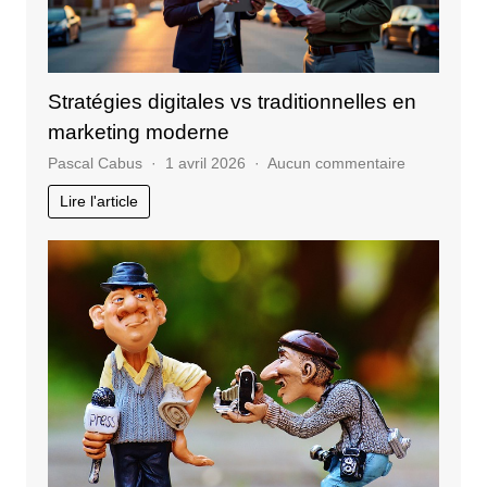
Stratégies digitales vs traditionnelles en
marketing moderne
sur
Pascal Cabus
1 avril 2026
Aucun commentaire
Stratégies
Lire l'article
digitales
vs
traditionnel
en
marketing
moderne