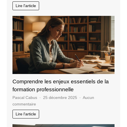
Les
Lire l'article
KPI
essentiels
à
surveiller
pour
un
site
web
Comprendre les enjeux essentiels de la
formation professionnelle
Pascal Cabus
25 décembre 2025
Aucun
sur
commentaire
Comprendre
Lire l'article
les
enjeux