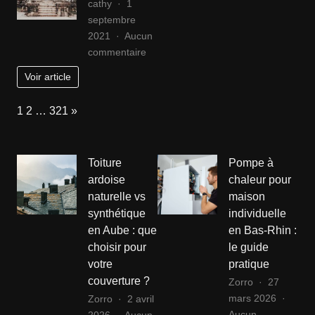
cathy
1
Aix-
et
septembre
en-
optimi
2021
Aucun
Provence
le
sur
commentaire
bien-
Que
être
Voir article
faire
à
au
domici
Page:
Next
1
2
…
321
»
Cambodge
?
Toiture
Pompe à
ardoise
chaleur pour
naturelle vs
maison
synthétique
individuelle
en Aube : que
en Bas-Rhin :
choisir pour
le guide
votre
pratique
couverture ?
Zorro
27
mars 2026
Zorro
2 avril
Aucun