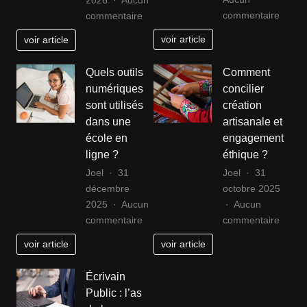
2026
Aucun
sur
sur
commentaire
commentaire
Pomp
Toiture
voir article
voir article
à
ardoise
chaleu
naturelle
Quels outils
Comment
pour
vs
numériques
concilier
maiso
synthétique
sont utilisés
création
individ
en
dans une
artisanale et
en
Aube
école en
engagement
Bas-
:
ligne ?
éthique ?
Rhin
que
:
Joel
31
Joel
31
choisir
le
décembre
octobre 2025
pour
guide
2025
Aucun
Aucun
votre
sur
sur
pratiq
commentaire
commentaire
couverture
Quels
Comm
?
voir article
voir article
outils
concili
numériques
créati
Écrivain
sont
artisa
Public : l’as
utilisés
et