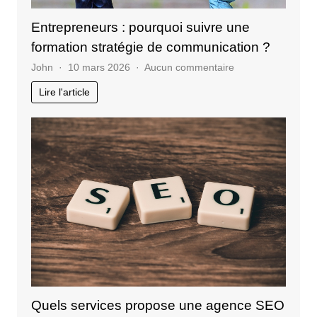
Entrepreneurs : pourquoi suivre une
formation stratégie de communication ?
sur
John
10 mars 2026
Aucun commentaire
Entrepreneurs
Lire l'article
:
pourquoi
suivre
une
formation
stratégie
de
communication
?
Quels services propose une agence SEO