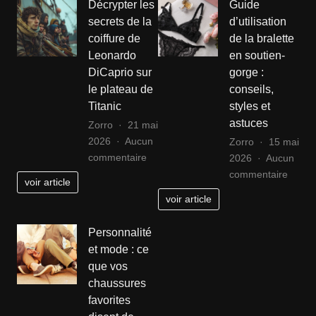
Décrypter les
Guide
votre
trans
secrets de la
d’utilisation
allié
les
coiffure de
de la bralette
pour
saiso
Leonardo
en soutien-
réussir
DiCaprio sur
gorge :
dans
le plateau de
conseils,
la
Titanic
styles et
mode
astuces
Zorro
21 mai
2026
Aucun
Zorro
15 mai
sur
commentaire
2026
Aucun
Décrypter
sur
commentaire
voir article
les
Guide
voir article
secrets
d’utili
de
de
Personnalité
la
la
et mode : ce
coiffure
bralet
que vos
de
en
chaussures
Leonardo
soutie
favorites
DiCaprio
gorge