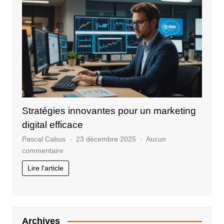
essentiels
de
la
formation
professionnelle
Stratégies innovantes pour un marketing
digital efficace
Pascal Cabus
23 décembre 2025
Aucun
sur
commentaire
Stratégies
Lire l'article
innovantes
pour
un
marketing
digital
Archives