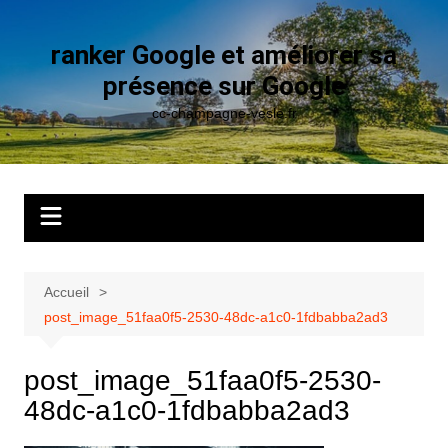
Aller
au
ranker Google et améliorer sa
contenu
présence sur Google
cc-champagne-vesle.fr
Accueil
post_image_51faa0f5-2530-48dc-a1c0-1fdbabba2ad3
post_image_51faa0f5-2530-
48dc-a1c0-1fdbabba2ad3